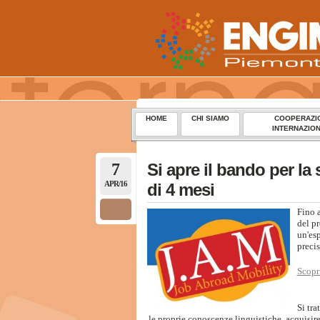
HOME
CHI SIAMO
COOPERAZI
INTERNAZIO
7
Si apre il bando per la
APR/16
di 4 mesi
Fino 
del p
un'esp
preci
Scopr
Si tra
le proprie conoscenze linguistiche, acquisir