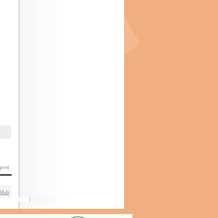
 post
Mali