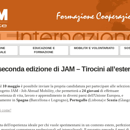
ONE
EDUCAZIONE E
MOBILITA’ E VOLONTARIATO
SOS
NALE
FORMAZIONE
 seconda edizione di JAM – Tirocini all’este
al
10 maggio
è possibile inviare la propria candidatura per partecipare alle selezion
rogetto JAM - Job Abroad Mobility, che permetterà a
24 giovani
di effettuare
erienza di vita, lavoro e apprendimento in diversi paesi dell'Unione Europea, e
samente in
Spagna
(Barcellona e Logrogno),
Portogallo
(Lisbona) e
Scozia
(Glasgo
i come!
tta dell'esperienza ideale per chi vuole sperimentarsi in un contesto estero, perfezio
e maggiori competenze professionali ed interculturali. Il progetto prevede 4 mesi di