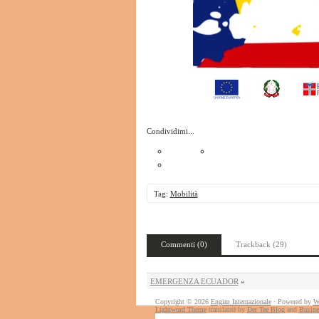
Condividimi...
Tag:
Mobilità
Commenti (0)
Trackback (29)
EMERGENZA ECUADOR
»
Copyright © 2026
Engim Internazionale
· Powered by
W
Lightword Theme
translated by
Der Tee Blog
and
Busine