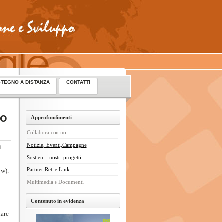
TEGNO A DISTANZA
CONTATTI
ro
Approfondimenti
Collabora con noi
Notizie, Eventi,Campagne
i
Sostieni i nostri progetti
Partner,Reti e Link
w).
Multimedia e Documenti
Contenuto in evidenza
nare